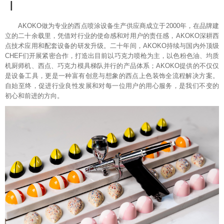
|
AKOKO做为专业的西点喷涂设备生产供应商成立于2000年，在品牌建
立的二十余载里，凭借对行业的使命感和对用户的责任感，AKOKO深耕西
点技术应用和配套设备的研发升级。二十年间，AKOKO持续与国内外顶级
CHEF们开展紧密合作，打造出目前以巧克力喷枪为主，以色粉色油、均质
机厨师机、西点、巧克力模具梯队并行的产品体系；AKOKO提供的不仅仅
是设备工具，更是一种富有创意与想象的西点上色装饰全流程解决方案。
自始至终，促进行业良性发展和对每一位用户的用心服务，是我们不变的
初心和前进的方向。