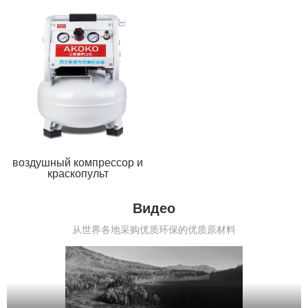
воздушный компрессор и
краскопульт
Видео
从世界各地采购优质环保的优质原材料